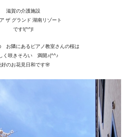
滋賀の介護施設
ア ザ グランド 湖南リゾート
です!(^^)!
の お隣にあるピアノ教室さんの桜は
く咲きそろい 満開♪(^^♪
絶好のお花見日和です🌸