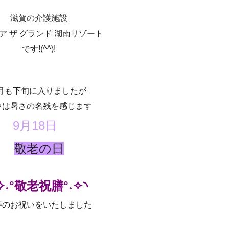
滋賀の介護施設
ア ザ グランド 湖南リゾート
です!(^^)!
月も下旬に入りましたが
中は暑さの名残を感じます
9月18日
敬老の日
✧˖°敬老祝膳°˖✧◝
寿のお祝いをいたしました