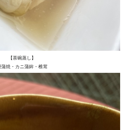
【茶碗蒸し】
鰻蒲焼・カニ蒲鉾・椎茸