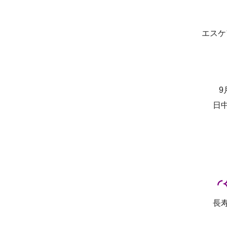
エスケ
9
日
◜
長