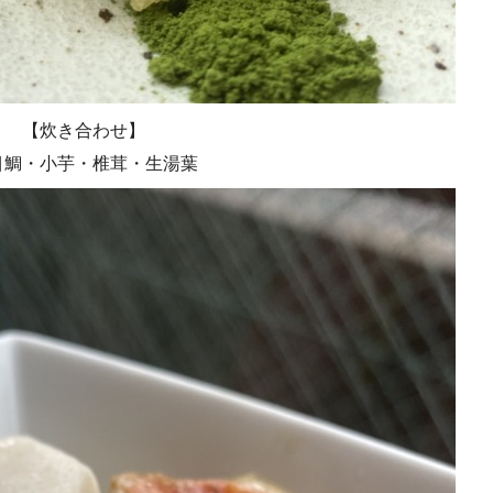
【炊き合わせ】
目鯛・小芋・椎茸・生湯葉