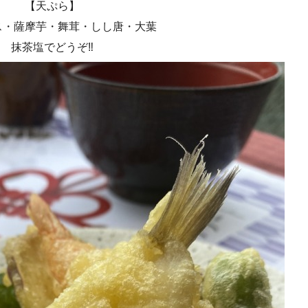
【天ぷら】
ス・薩摩芋・舞茸・しし唐・大葉
抹茶塩でどうぞ‼