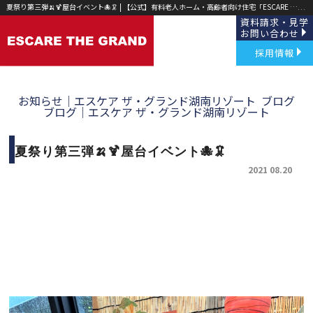
夏祭り第三弾🍌🍹屋台イベント🐙🦑 | 【公式】有料老人ホーム・高齢者向け住宅「ESCARE THE GRAND(エスケア ザ グランド)」草津・野洲｜
資料請求・見学
お問い合わせ
採用情報
お知らせ｜エスケア ザ・グランド湖南リゾート
ブログ
ブログ｜エスケア ザ・グランド湖南リゾート
夏祭り第三弾🍌🍹屋台イベント🐙🦑
2021 08.20