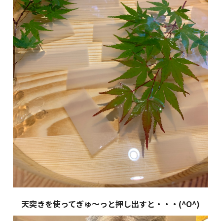
天突きを使ってぎゅ～っと押し出すと・・・(^O^)