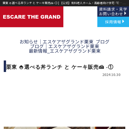
栗東 🍚選べる丼ランチ と ケーキ販売🍰 -① | 【公式】有料老人ホーム・高齢者向け住宅「ESCARE THE GRAND(エスケア ザ グランド)」草津・野洲｜
資料請求・見学
お問い合わせ
採用情報
お知らせ｜エスケアザグランド栗東
ブログ
ブログ｜エスケアザグランド栗東
最新情報_エスケアザグランド栗東
栗東 🍚選べる丼ランチ と ケーキ販売🍰 -①
2024 10.30