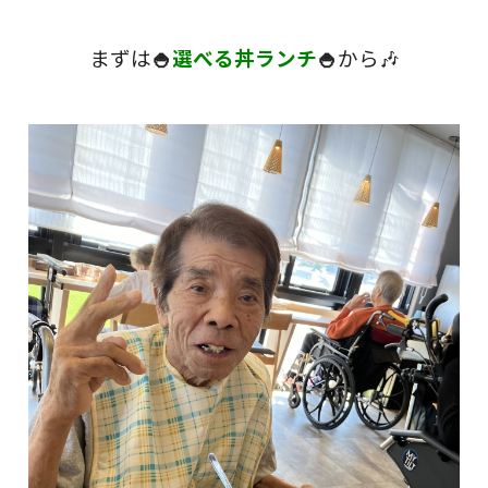
まずは
🍚
選べる丼ランチ
🍚
から🎶