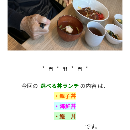
-*-
🍴
-*-
🍴
-*-
🍴
-*-
今回の
選べる丼ランチ
の内容 は、
・親子丼
・海鮮丼
・鰻 丼
です。