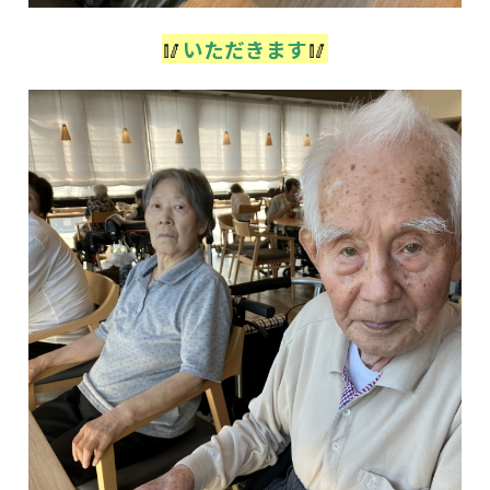
🥢
いただきます
🥢