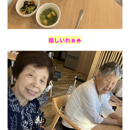
嬉しいわぁ🍚