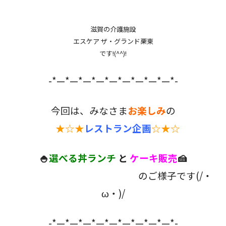
滋賀の介護施設
エスケア ザ・グランド栗東
です!(^^)!
-*—*—*—*—*—*—*—*—*—*-
今回は、みなさま
お楽しみ
の
★☆★
レストラン企画
☆★☆
🍚
選べる丼ランチ
と
ケーキ販売
🍰
の
ご様子です(/・
ω・)/
-*—*—*—*—*—*—*—*—*—*-