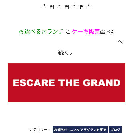
-*-
🍴
-*-
🍴
-*-
🍴
-*-
🍚選べる丼ランチ
と
ケーキ販売
🍰 -②
へ
続く。
カテゴリー：
お知らせ｜エスケアザグランド栗東
ブログ