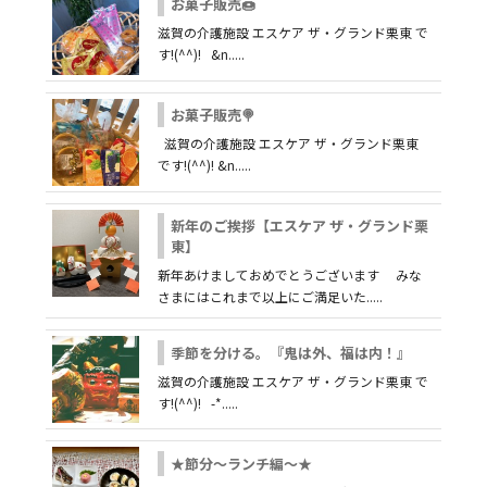
お菓子販売🍩
滋賀の介護施設 エスケア ザ・グランド栗東 で
す!(^^)! &n.....
お菓子販売🍭
滋賀の介護施設 エスケア ザ・グランド栗東
です!(^^)! &n.....
新年のご挨拶【エスケア ザ・グランド栗
東】
新年あけましておめでとうございます みな
さまにはこれまで以上にご満足いた.....
季節を分ける。『鬼は外、福は内！』
滋賀の介護施設 エスケア ザ・グランド栗東 で
す!(^^)! -*.....
★節分～ランチ編～★