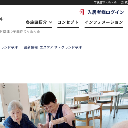
羊羹作り🍡🎋🍡🎋 | 
入居者様ログイン
中‼
各施設紹介
コンセプト
インフォメーション
ド草津
羊羹作り🍡🎋🍡🎋
グランド草津
最新情報_エスケア ザ・グランド草津