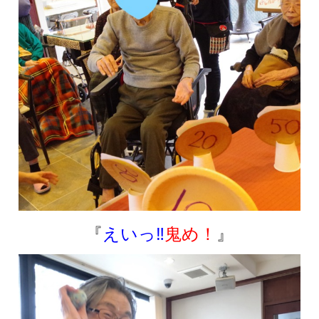
『
えいっ‼
鬼め！
』