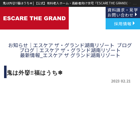
鬼は外👹‼福はうち❄ | 【公式】有料老人ホーム・高齢者向け住宅「ESCARE THE GRAND(エスケア ザ グランド)」草津・野洲｜
資料請求・見学
お問い合わせ
採用情報
お知らせ｜エスケア ザ・グランド湖南リゾート
ブログ
ブログ｜エスケア ザ・グランド湖南リゾート
最新情報_エスケア ザ グランド湖南リゾート
鬼は外👹‼福はうち❄
2023 02.21