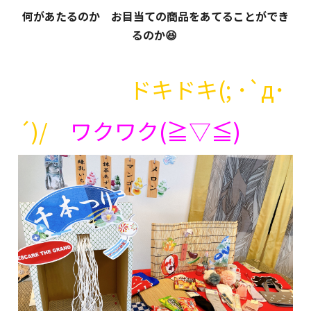
何があたるのか お目当ての商品をあてることができ
るのか😆
ドキドキ(; ･`д･
´)/
ワクワク(≧▽≦)