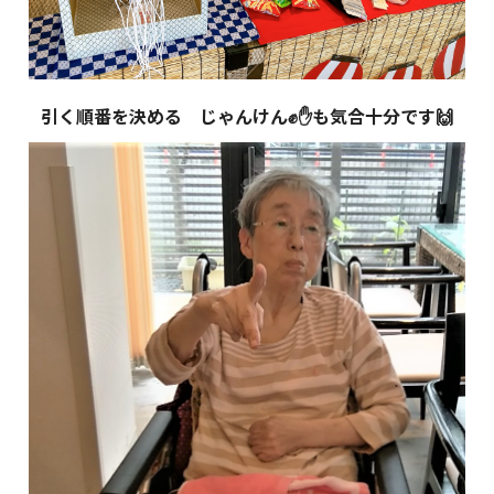
引く順番を決める じゃんけん✊✋も気合十分です🙌