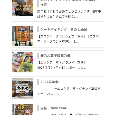
挨拶
新年あけましておめでとうございます 旧年中
は格別のお引き立てを賜り.....
ケーキバイキング その１🍰💓
【エスケア グランシェフ 草津】【エスケ
ア ザ・グランド草津】 5.....
●〇お菓子販売〇●
【エスケア ザ・グランド 草津】
2023/6/12（月）14：15～ この.....
2024忘年会♪
＝エスケア ザ・グランド草津で
す＝ 少し、.....
元旦 New Year
＝エスケア ザ・グランド草津です