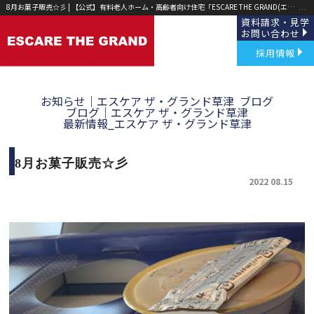
8月お菓子販売☆彡 | 【公式】有料老人ホーム・高齢者向け住宅「ESCARE THE GRAND(エスケア ザ グランド)」草津・野洲｜
資料請求・見学
お問い合わせ
採用情報
お知らせ｜エスケア ザ・グランド草津
ブログ
ブログ｜エスケア ザ・グランド草津
最新情報_エスケア ザ・グランド草津
8月お菓子販売☆彡
2022 08.15