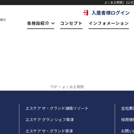
よくある質問 | 【公式
入居者様ログイン
中‼
各施設紹介
コンセプト
インフォメーション
TOP
よくある質問
エスケア ザ・グランド湖南リゾート
会社案
エスケア グラン シェフ草津
採用情
エスケア ザ・グランド草津
お問い