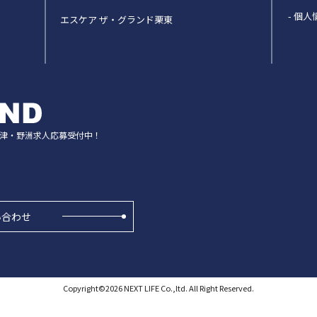
個人
エスケア ザ・グランド栗東
津・野洲
求人応募受付中！
い合わせ
Copyright©
2026
NEXT LIFE Co.,ltd. All Right Reserved.