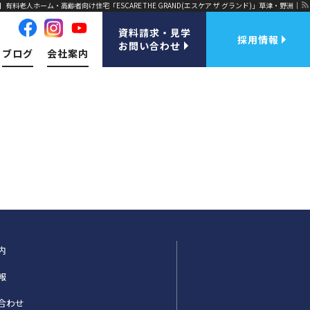
】有料老人ホーム・高齢者向け住宅「ESCARE THE GRAND(エスケア ザ グランド)」草津・野洲｜
資料請求・見学
採用情報
お問い合わせ
ブログ
会社案内
内
報
合わせ