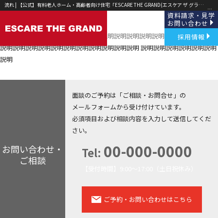
流れ | 【公式】有料老人ホーム・高齢者向け住宅「ESCARE THE GRAND(エスケア ザ グランド)」草津・野洲｜
流れ
資料請求・見学
お問い合わせ
説明説明説明説明説明説明説明説明説明説明説明説明説明説明説明説明説明
採用情報
説明説明説明説明説明説明説明説明説明説明説明 説明説明説明説明説明説明
説明
面談のご予約は「ご相談・お問合せ」の
メールフォームから受け付けています。
必須項目および相談内容を入力して送信してくだ
さい。
00-000-0000
お問い合わせ・
Tel:
ご相談
【受付時間】9:00～17:00（土日祝休み）
ご予約・お問い合わせはこちら