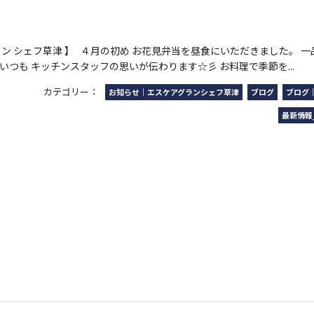
ラン シェフ草津 】 ４月の初め お花見弁当を昼食にいただきました。 
いつも キッチンスタッフの思いが伝わります☆彡 お料理で季節を...
カテゴリー：
お知らせ｜エスケアグランシェフ草津
ブログ
ブログ
最新情報