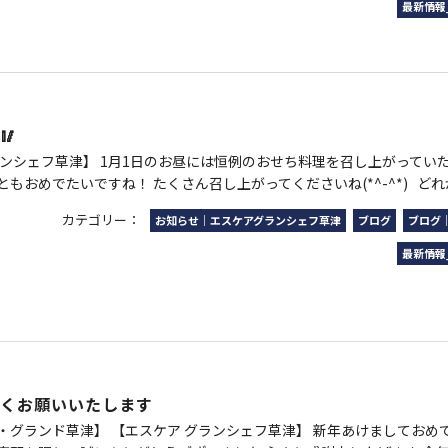
最新情報
🥢
ランシェフ草津】 1月1日のお昼には恒例のおせち料理を召し上がっていた
もおめでたいですね！ たくさん召し上がってくださいね(*^-^*) どれから
カテゴリー：
お知らせ｜エスケアグランシェフ草津
ブログ
ブログ
最新情報
しくお願いいたします
・グランド草津】 【エスケア グランシェフ草津】 新年あけましておめ