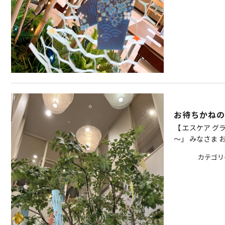
お待ちかねの
【 エスケア グ
～」 みなさま お
カテゴリ