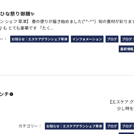
🌸ひな祭り御膳✨
ン シェフ 草津】 春の便りが届き始めました(*^-^*) 旬の食材が彩り
も とても豪華です 「たく...
ー：
お知らせ｜エスケアグランシェフ草津
インフォメーション
ブログ
ブログ
最新情報
ランチ❁
スケア グラン シェフ
時を遡りまして。。
カテゴリー：
お知らせ｜エスケアグランシェフ草津
ブログ
ブログ