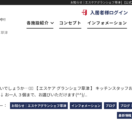
お知らせ｜エスケアグランシェフ草津 | 【公式】
入居者様ログイン
中‼
各施設紹介
コンセプト
インフォメーション
フ草津
き
いでしょうか…😵‍💫 【 エスケア グランシェフ草津 】 キッチンスタッフ
 お一人 ３個まで、お選びいただけます(^^)/...
ー：
お知らせ｜エスケアグランシェフ草津
インフォメーション
ブログ
ブログ
最新情報