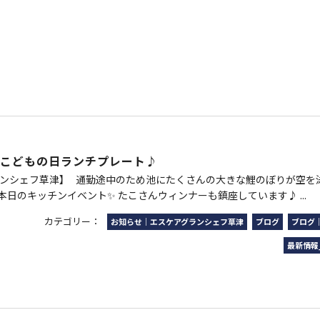
こどもの日ランチプレート♪
ランシェフ草津】 通勤途中のため池にたくさんの大きな鯉のぼりが空を
日のキッチンイベント✨ たこさんウィンナーも鎮座しています♪ ...
カテゴリー：
お知らせ｜エスケアグランシェフ草津
ブログ
ブログ
最新情報