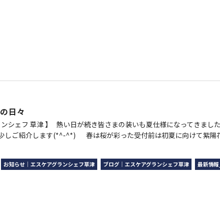
フの日々
グランシェフ 草津 】 熱い日が続き皆さまの装いも夏仕様になってきまし
少しご紹介します(*^-^*) 春は桜が彩った受付前は初夏に向けて紫
お知らせ｜エスケアグランシェフ草津
ブログ｜エスケアグランシェフ草津
最新情報