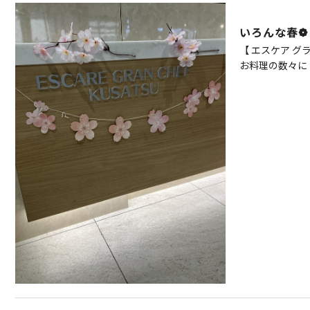
いろんな春❁
【 エスケア グ
お料理の数々に 