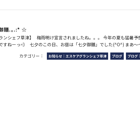
御膳.｡.:* ☆
ランシェフ草津】 梅雨明け宣言されましたね。。。 今年の夏も猛暑予
すねーっ💨 七夕のこの日、お昼は「七夕御膳」でした(^O^) まあ～～.
カテゴリー：
お知らせ｜エスケアグランシェフ草津
ブログ
ブログ