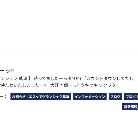
ーっ!!
ランシェフ 草津 】 待ってましたーっ!!(^O^) 「カウントダウンしてた
待たせいたしましたー✨ 大好き 鰻ーっ!! ウキウキ ワクワク ...
ー：
お知らせ｜エスケアグランシェフ草津
インフォメーション
ブログ
ブログ
最新情報