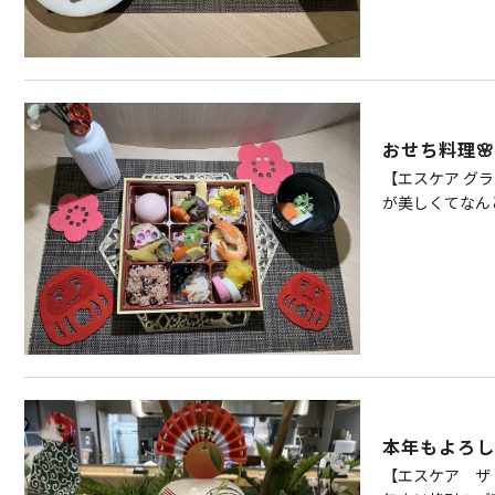
おせち料理🌸
【エスケア グ
が美しくてなんと
本年もよろ
【エスケア ザ