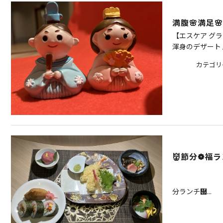
満腹🌸満足
【エスケア グラ
渾身のデザート♪
カテゴリ
👹節分❁福
【エ
少し
分ランチ὇...