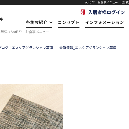
AorB?? お食事メニュー | 【
入居者様ログイン
中‼
各施設紹介
コンセプト
インフォメーション
フ草津
AorB?? お食事メニュー
ブログ｜エスケアグランシェフ草津
最新情報_エスケアグランシェフ草津