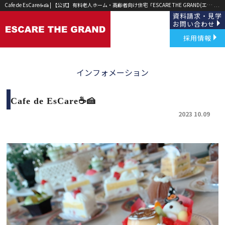
Cafe de EsCare☕🍰 | 【公式】有料老人ホーム・高齢者向け住宅「ESCARE THE GRAND(エスケア ザ グランド)」草津・野洲｜
資料請求・見学
お問い合わせ
採用情報
インフォメーション
Cafe de EsCare☕🍰
2023 10.09